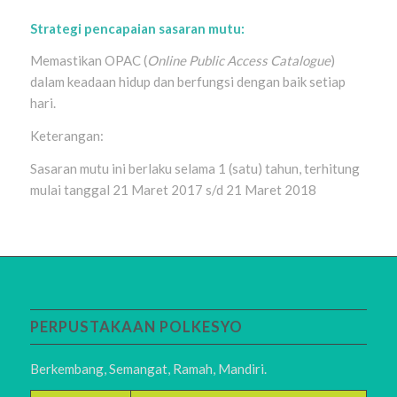
Strategi pencapaian sasaran mutu:
Memastikan OPAC (
Online Public Access Catalogue
)
dalam keadaan hidup dan berfungsi dengan baik setiap
hari.
Keterangan:
Sasaran mutu ini berlaku selama 1 (satu) tahun, terhitung
mulai tanggal 21 Maret 2017 s/d 21 Maret 2018
PERPUSTAKAAN POLKESYO
Berkembang, Semangat, Ramah, Mandiri.