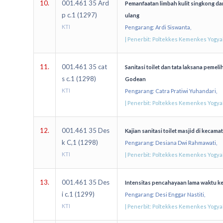
10.
001.461 35 Ard
Pemanfaatan limbah kulit singkong d
p c.1 (1297)
ulang
KTI
Pengarang: Ardi Siswanta,
| Penerbit: Poltekkes Kemenkes Yogy
11.
001.461 35 cat
Sanitasi toilet dan tata laksana pemel
s c.1 (1298)
Godean
KTI
Pengarang: Catra Pratiwi Yuhandari,
| Penerbit: Poltekkes Kemenkes Yogy
12.
001.461 35 Des
Kajian sanitasi toilet masjid di keca
k C,1 (1298)
Pengarang: Desiana Dwi Rahmawati,
KTI
| Penerbit: Poltekkes Kemenkes Yogy
13.
001.461 35 Des
Intensitas pencahayaan lama waktu ke
i c.1 (1299)
Pengarang: Desi Enggar Nastiti,
KTI
| Penerbit: Poltekkes Kemenkes Yogy