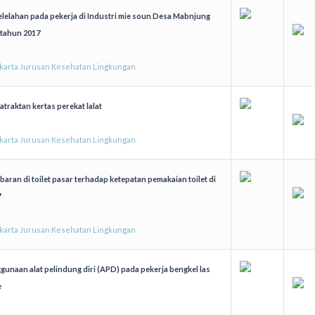
lelahan pada pekerja di Industri mie soun Desa Mabnjung
tahun 2017
akarta Jurusan Kesehatan Lingkungan
traktan kertas perekat lalat
akarta Jurusan Kesehatan Lingkungan
ran di toilet pasar terhadap ketepatan pemakaian toilet di
7
akarta Jurusan Kesehatan Lingkungan
naan alat pelindung diri (APD) pada pekerja bengkel las
e