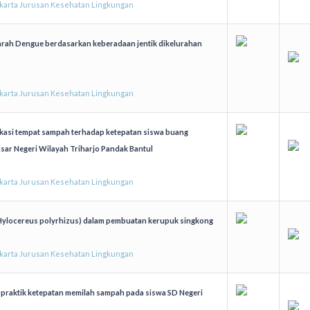
akarta Jurusan Kesehatan Lingkungan
darah Dengue berdasarkan keberadaan jentik dikelurahan
akarta Jurusan Kesehatan Lingkungan
kasi tempat sampah terhadap ketepatan siswa buang
sar Negeri Wilayah Triharjo Pandak Bantul
akarta Jurusan Kesehatan Lingkungan
(Hylocereus polyrhizus) dalam pembuatan kerupuk singkong
akarta Jurusan Kesehatan Lingkungan
 praktik ketepatan memilah sampah pada siswa SD Negeri