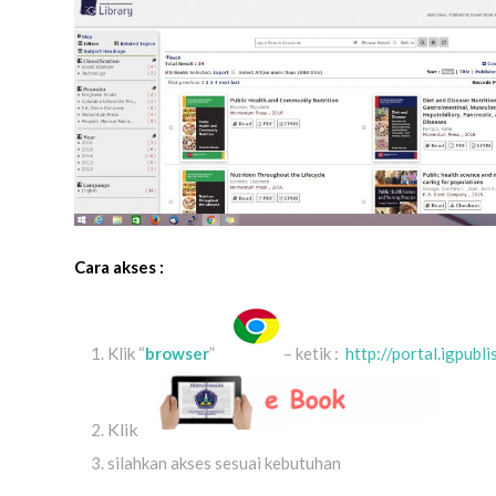
Cara akses :
Klik “
browser
”
– ketik :
http://portal.igpubl
Klik
silahkan akses sesuai kebutuhan