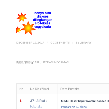
DECEMBER 15, 2017
/
0 COMMENTS
/
BY
LIBRARY
Buku Baru
INFO BUKU BARU
,
LITERASI INFORMASI
No
No Klasifikasi
Data Pustaka
1.
371.3 Bud k
Modul Dasar Keperawatan : Konsep 
bukuteks
Pengarang: Budiono,