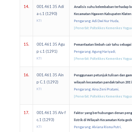
14.
001.461 35 Adi
Analisis suhu kelembaban terhadap ke
a c.1 (1290)
Kecamatan Ngawen Kabupaten Klaten 
KTI
Pengarang: Adi Dwi Nur Huda,
| Penerbit: Poltekkes Kemenkes Yogy
15.
001.461 35 Agu
Pemanfaatan limbah cair tahu sebagai a
p c.1 (1291)
Pengarang: Agung Hariyadi,
KTI
| Penerbit: Poltekkes Kemenkes Yogy
16.
001.461 35 Ain
Penggunaan petunjuk tulisan dan gamba
p C.1 (1292)
wilayah kecamatan pandak tahun 201
KTI
Pengarang: Aina Zeni Pratami,
| Penerbit: Poltekkes Kemenkes Yogy
17.
001.461 35 Alv f
Faktor yang berhubungan denan penggu
c.1 (1293)
listrik di Wilayah Kecamatan Kota ged
KTI
Pengarang: Alviana Risma Putri,