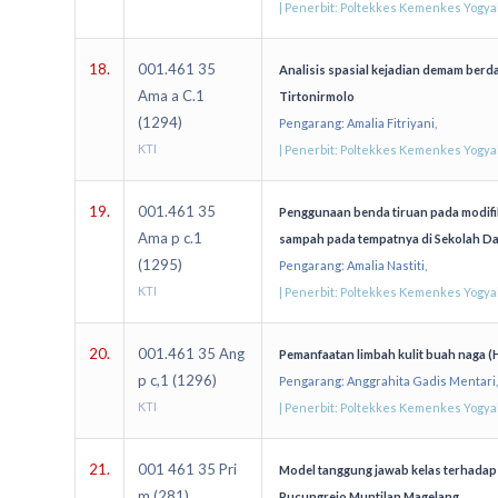
| Penerbit: Poltekkes Kemenkes Yogy
18.
001.461 35
Analisis spasial kejadian demam ber
Ama a C.1
Tirtonirmolo
(1294)
Pengarang: Amalia Fitriyani,
KTI
| Penerbit: Poltekkes Kemenkes Yogy
19.
001.461 35
Penggunaan benda tiruan pada modifi
Ama p c.1
sampah pada tempatnya di Sekolah Da
(1295)
Pengarang: Amalia Nastiti,
KTI
| Penerbit: Poltekkes Kemenkes Yogy
20.
001.461 35 Ang
Pemanfaatan limbah kulit buah naga 
p c,1 (1296)
Pengarang: Anggrahita Gadis Mentari,
KTI
| Penerbit: Poltekkes Kemenkes Yogy
21.
001 461 35 Pri
Model tanggung jawab kelas terhadap
m (281)
Pucungrejo Muntilan Magelang